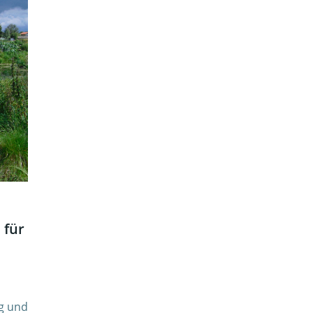
 für
ng und