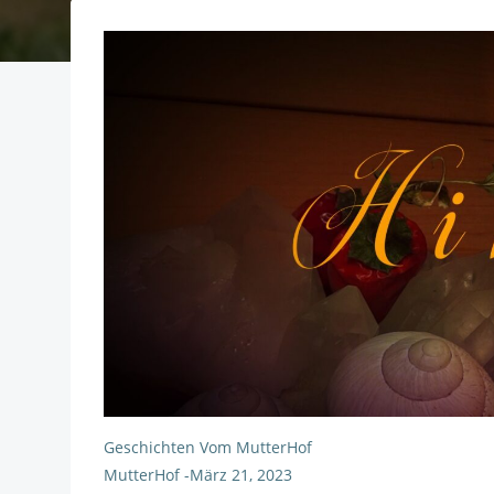
Geschichten Vom MutterHof
MutterHof
-
März 21, 2023