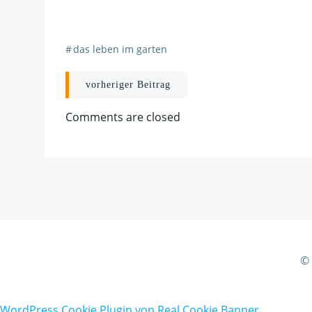
#
das leben im garten
Post
vorheriger Beitrag
navigation
Comments are closed
© 
WordPress Cookie Plugin von Real Cookie Banner