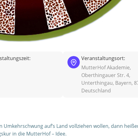
taltungszeit:
Veranstaltungsort:
MutterHof Akademie,
Oberthingauer Str. 4,
Unterthingau, Bayern, 8
Deutschland
en Umkehrschwung auf’s Land vollziehen wollen, dann heißen
skur in die MutterHof – Idee.