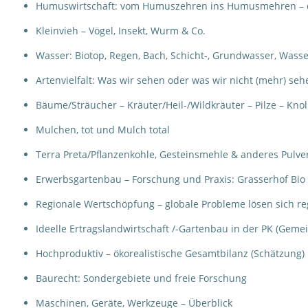
Humuswirtschaft: vom Humuszehren ins Humusmehren – 
Kleinvieh – Vögel, Insekt, Wurm & Co.
Wasser: Biotop, Regen, Bach, Schicht-, Grundwasser, Wass
Artenvielfalt: Was wir sehen oder was wir nicht (mehr) seh
Bäume/Sträucher – Kräuter/Heil-/Wildkräuter – Pilze – Kno
Mulchen, tot und Mulch total
Terra Preta/Pflanzenkohle, Gesteinsmehle & anderes Pulve
Erwerbsgartenbau – Forschung und Praxis: Grasserhof Bio v
Regionale Wertschöpfung – globale Probleme lösen sich reg
Ideelle Ertragslandwirtschaft /-Gartenbau in der PK (Gem
Hochproduktiv – ökorealistische Gesamtbilanz (Schätzung)
Baurecht: Sondergebiete und freie Forschung
Maschinen, Geräte, Werkzeuge – Überblick