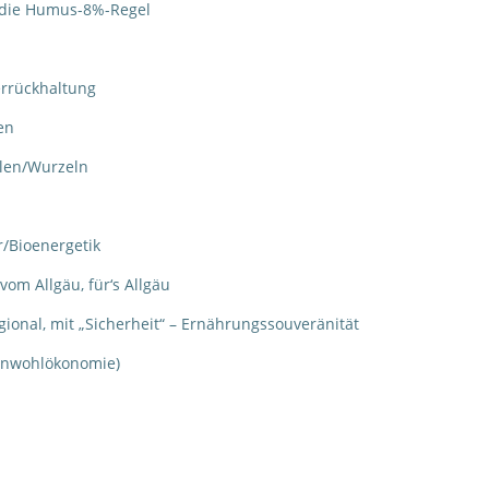
die Humus-8%-Regel
errückhaltung
en
llen/Wurzeln
r/Bioenergetik
om Allgäu, für‘s Allgäu
ional, mit „Sicherheit“ – Ernährungssouveränität
einwohlökonomie)