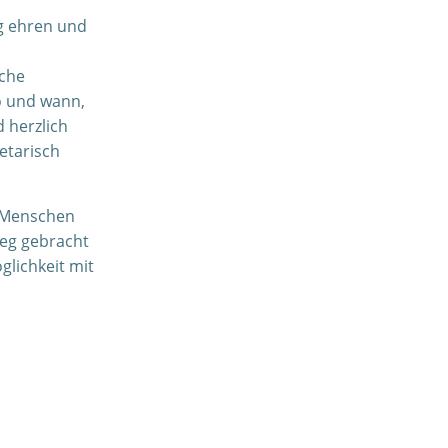
ng ehren und
lche
o und wann,
 herzlich
etarisch
ft Menschen
Weg gebracht
glichkeit mit