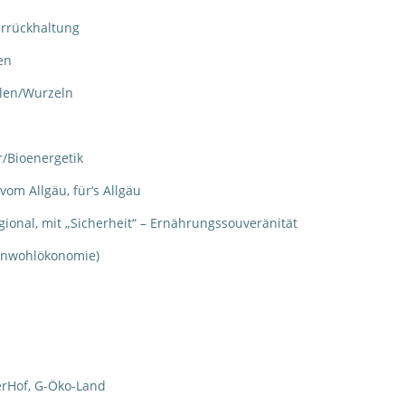
errückhaltung
en
llen/Wurzeln
r/Bioenergetik
om Allgäu, für‘s Allgäu
ional, mit „Sicherheit“ – Ernährungssouveränität
einwohlökonomie)
erHof, G-Öko-Land