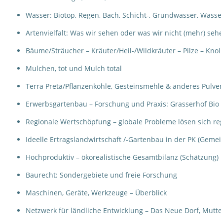
Wasser: Biotop, Regen, Bach, Schicht-, Grundwasser, Wass
Artenvielfalt: Was wir sehen oder was wir nicht (mehr) seh
Bäume/Sträucher – Kräuter/Heil-/Wildkräuter – Pilze – Kno
Mulchen, tot und Mulch total
Terra Preta/Pflanzenkohle, Gesteinsmehle & anderes Pulve
Erwerbsgartenbau – Forschung und Praxis: Grasserhof Bio v
Regionale Wertschöpfung – globale Probleme lösen sich reg
Ideelle Ertragslandwirtschaft /-Gartenbau in der PK (Gem
Hochproduktiv – ökorealistische Gesamtbilanz (Schätzung)
Baurecht: Sondergebiete und freie Forschung
Maschinen, Geräte, Werkzeuge – Überblick
Netzwerk für ländliche Entwicklung – Das Neue Dorf, Mutt