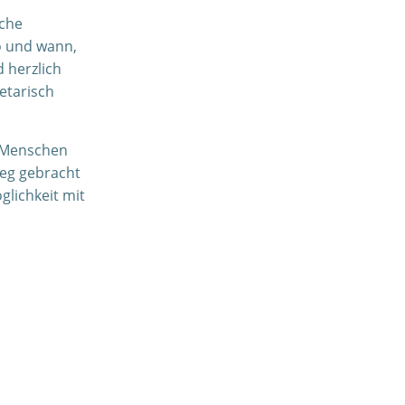
lche
o und wann,
 herzlich
etarisch
ft Menschen
Weg gebracht
glichkeit mit